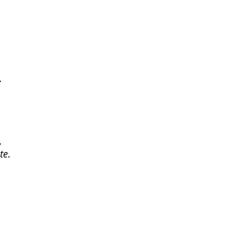
.
,
te.