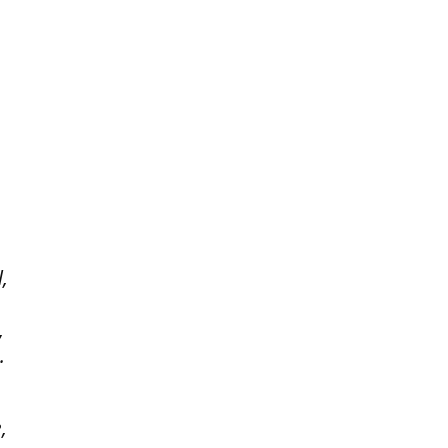
,
.
,
.
,