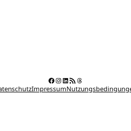
Facebook
Instagram
LinkedIn
RSS-Feed
Threads
atenschutz
Impressum
Nutzungsbedingung
Copyright © 2026 Stefan Noffke