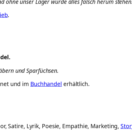
d ohne unser Lager würde alles falsch herum stehen
ieb
.
del.
äbern und Sparfüchsen.
ernet und im
Buchhandel
erhältlich.
r, Satire, Lyrik, Poesie, Empathie, Marketing,
Stor