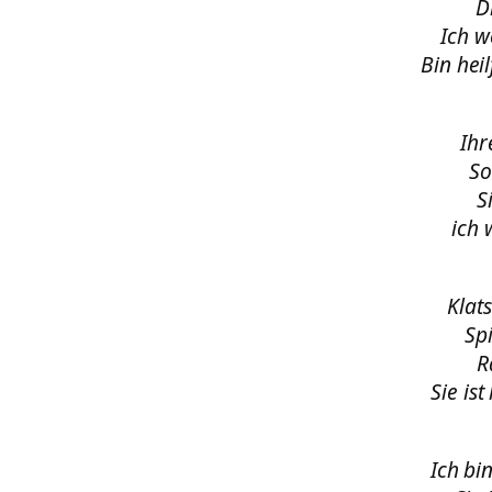
D
Ich w
Bin hei
Ihr
So
S
ich 
Klat
Sp
R
Sie is
Ich bi