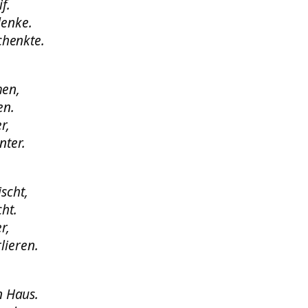
f.
denke.
chenkte.
men,
en.
r,
nter.
scht,
ht.
r,
lieren.
n Haus.