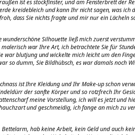
raußen ist es stockfinster, und am Fensterbrett der Rei
erde kreidebleich und kann Ihr nicht sagen, was ich 
lfroh, dass Sie nichts fragte und mir nur ein Lächeln s
e wunderschöne Silhouette ließ mich zuerst verstum
 malerisch war Ihre Art, ich betrachtete Sie für Stund
ie war blutjung und wickelte mich leicht um den Finge
war so dumm, Sie Bildhübsch, es war damals noch Wi
schnass ist Ihre Kleidung und Ihr Make-up schon verwi
indeldürr der sanfte Körper und so rotzfrech Ihr Gesic
attenscharf meine Vorstellung, ich will es jetzt und hie
t hauchzart und geschmeidig, ich fange an mich zu ver
n Bettelarm, hab keine Arbeit, kein Geld und auch kei