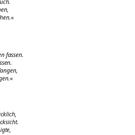
auch.
hen,
chen.
«
en fassen.
ssen.
fangen,
gen.
«
cklich,
ksicht.
igte,