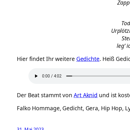
Zappe
Tod
Urplötz
Ste
leg’ 
Hier findet Ihr weitere
Gedichte
. Heiß Gedi
Der Beat stammt von
Art Aknid
und ist kos
Falko Hommage, Gedicht, Gera, Hip Hop, Lyr
31. Mai 2023