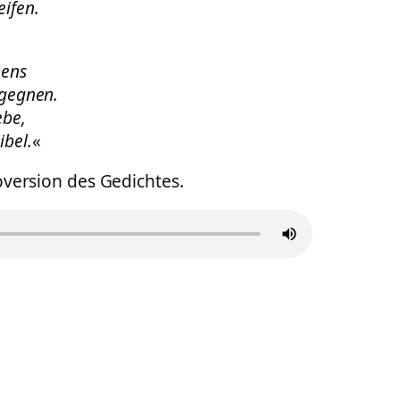
eifen.
bens
egegnen.
ebe,
ibel.
«
oversion des Gedichtes.