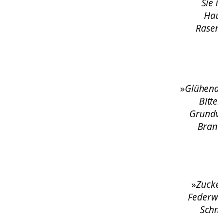
Sie 
Hau
Rasen
»
Glühend
Bitt
Grundv
Bran
»
Zucke
Federw
Schn