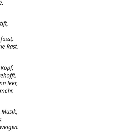
e.
ift,
fasst,
ne Rast.
 Kopf,
ehofft.
nn leer,
 mehr.
 Musik,
k.
hweigen.