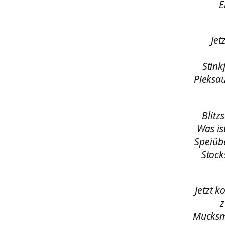
E
Jet
Stink
Pieksau
Blitz
Was is
Speiübe
Stock
Jetzt 
z
Mucksmä