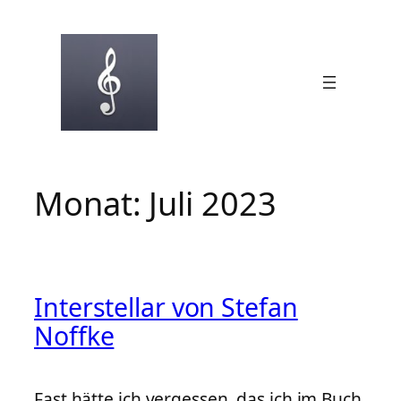
Zum
Inhalt
springen
Monat:
Juli 2023
Interstellar von Stefan
Noffke
Fast hätte ich vergessen, das ich im Buch