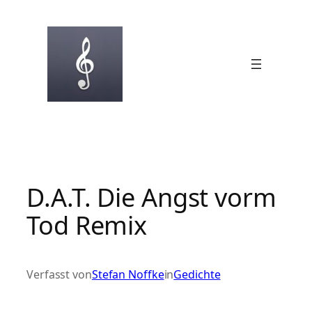
Zum
Inhalt
springen
D.A.T. Die Angst vorm
Tod Remix
Verfasst von
Stefan Noffke
in
Gedichte