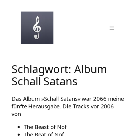
Zum
Inhalt
springen
Schlagwort:
Album
Schall Satans
Das Album
»
Schall Satans
«
war 2066 meine
fünfte Herausgabe. Die Tracks vor 2006
von
The Beast of Nof
The Beat of Nof